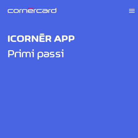
menu
ICORNÈR APP
Primi passi