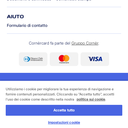
AIUTO
Formulario di contatto
Cornèrcard fa parte del
Gruppo Cornèr
.
Utilizziamo i cookie per migliorare la tua esperienza di navigazione e
fornire contenuti personalizzati. Cliccando su "Accetta tutto", accetti
©
2026 Cornèrcard - Cornèr Banca SA, Cornèrcard,
l'uso dei cookie come descritto nella nostra
politica sui cookie
.
Via Canova 16, 6901 Lugano
Accetta tutto
Area legale
Cookie policy
Informativa sulla protezione dei dati
Impostazioni cookie