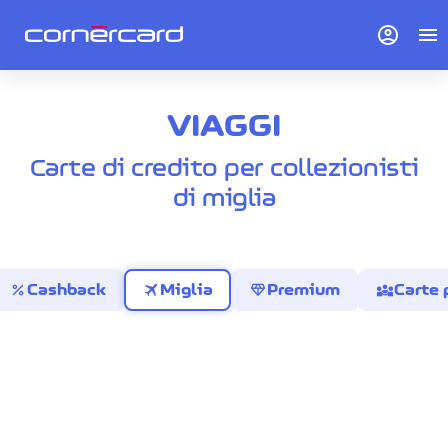
account_circle
menu
VIAGGI
Carte di credito per collezionisti
di miglia
percent
travel
diamond
diversity_3
Cashback
Miglia
Premium
Carte 