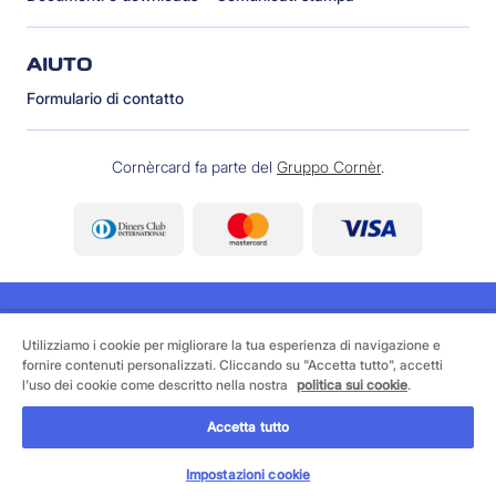
AIUTO
Formulario di contatto
Cornèrcard fa parte del
Gruppo Cornèr
.
Utilizziamo i cookie per migliorare la tua esperienza di navigazione e
fornire contenuti personalizzati. Cliccando su "Accetta tutto", accetti
©
2026 Cornèrcard - Cornèr Banca SA, Cornèrcard,
l'uso dei cookie come descritto nella nostra
politica sui cookie
.
Via Canova 16, 6901 Lugano
Accetta tutto
Area legale
Cookie policy
Informativa sulla protezione dei dati
Impostazioni cookie