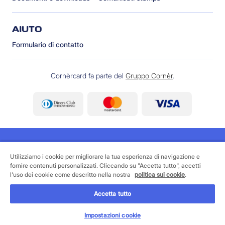
AIUTO
Formulario di contatto
Cornèrcard fa parte del
Gruppo Cornèr
.
Utilizziamo i cookie per migliorare la tua esperienza di navigazione e
fornire contenuti personalizzati. Cliccando su "Accetta tutto", accetti
©
2026 Cornèrcard - Cornèr Banca SA, Cornèrcard,
l'uso dei cookie come descritto nella nostra
politica sui cookie
.
Via Canova 16, 6901 Lugano
Accetta tutto
Area legale
Cookie policy
Informativa sulla protezione dei dati
Impostazioni cookie