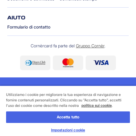
AIUTO
Formulario di contatto
Cornèrcard fa parte del
Gruppo Cornèr
.
Utilizziamo i cookie per migliorare la tua esperienza di navigazione e
fornire contenuti personalizzati. Cliccando su "Accetta tutto", accetti
©
2026 Cornèrcard - Cornèr Banca SA, Cornèrcard,
l'uso dei cookie come descritto nella nostra
politica sui cookie
.
Via Canova 16, 6901 Lugano
Accetta tutto
Area legale
Cookie policy
Informativa sulla protezione dei dati
Impostazioni cookie