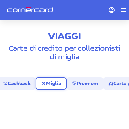
account_circle
menu
VIAGGI
Carte di credito per collezionisti
di miglia
percent
travel
diamond
diversity_3
Cashback
Miglia
Premium
Carte 