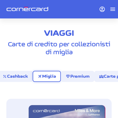
account_circle
menu
VIAGGI
Carte di credito per collezionisti
di miglia
percent
travel
diamond
diversity_3
Cashback
Miglia
Premium
Carte 