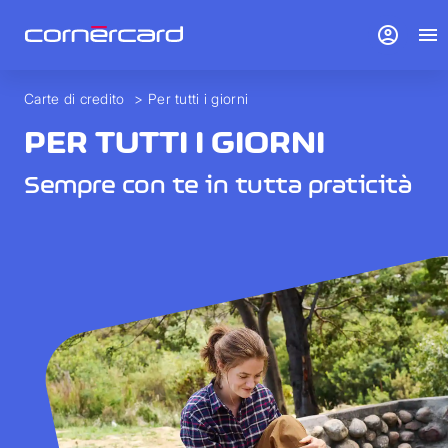
account_circle
menu
Carte di credito
>
Per tutti i giorni
PER TUTTI I GIORNI
Sempre con te in tutta praticità