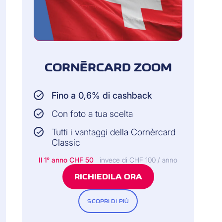
CORNÈRCARD ZOOM
Fino a 0,6% di cashback
Con foto a tua scelta
Tutti i vantaggi della Cornèrcard
Classic
Il 1° anno
CHF 50
invece di CHF 100 / anno
RICHIEDILA ORA
SCOPRI DI PIÙ