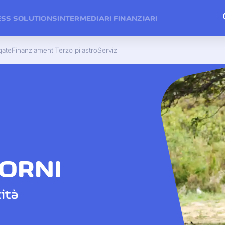
ESS SOLUTIONS
INTERMEDIARI FINANZIARI
gate
Finanziamenti
Terzo pilastro
Servizi
IORNI
ità