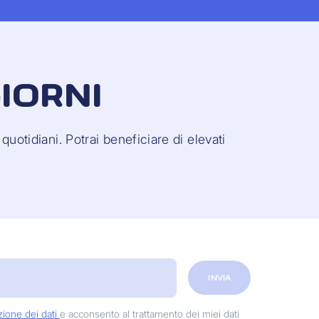
GIORNI
uotidiani. Potrai beneficiare di elevati
INVIA
zione dei dati
e acconsento al trattamento dei miei dati