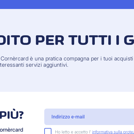
ITO PER TUTTI I 
 Cornèrcard è una pratica compagna per i tuoi acquisti q
eressanti servizi aggiuntivi.
PIÙ?
Cornèrcard
Ho letto e accetto l'
informativa sulla prote