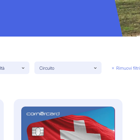
tà
Circuito
Rimuovi filtri