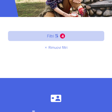
Filtri
4
Rimuovi filtri