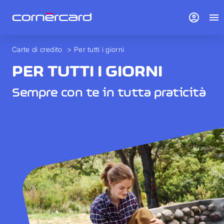
account_circle
menu
Carte di credito
>
Per tutti i giorni
PER TUTTI I GIORNI
Sempre con te in tutta praticità