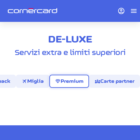
account_circle
menu
DE-LUXE
Servizi extra e limiti superiori
travel
diamond
diversity_3
back
Miglia
Premium
Carte partner