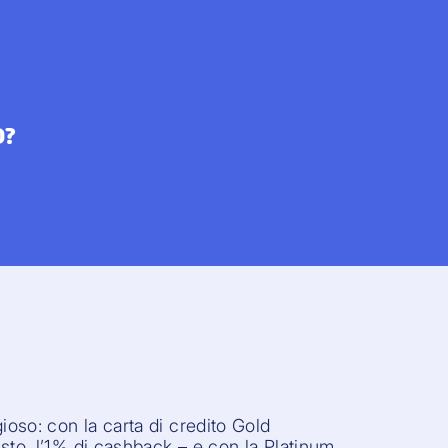
O?
ioso: con la carta di credito Gold
sto, l’1% di cashback – e con la Platinum