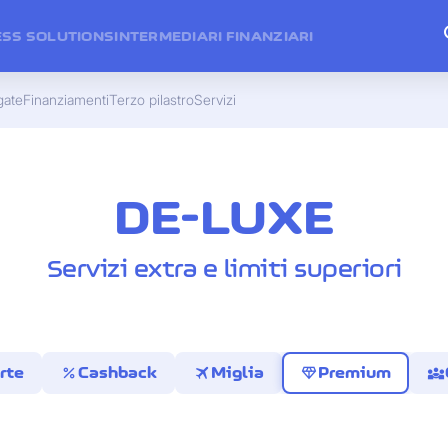
ESS SOLUTIONS
INTERMEDIARI FINANZIARI
gate
Finanziamenti
Terzo pilastro
Servizi
DE-LUXE
Servizi extra e limiti superiori
percent
travel
diamond
diversity_3
rte
Cashback
Miglia
Premium