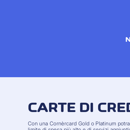
N
CARTE DI CRE
Con una Cornèrcard Gold o Platinum potrai
limite di spesa più alto e di servizi aggiunt