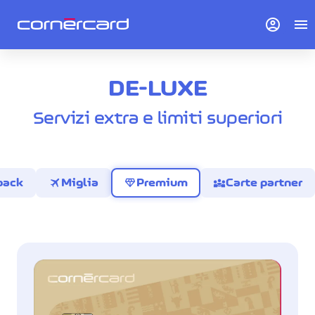
account_circle
menu
DE-LUXE
Servizi extra e limiti superiori
travel
diamond
diversity_3
back
Miglia
Premium
Carte partner