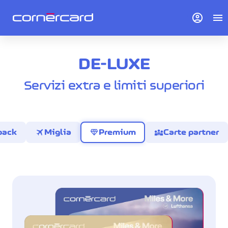
account_circle
menu
DE-LUXE
Servizi extra e limiti superiori
travel
diamond
diversity_3
back
Miglia
Premium
Carte partner