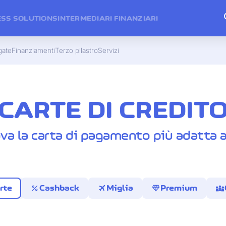
ESS SOLUTIONS
INTERMEDIARI FINANZIARI
gate
Finanziamenti
Terzo pilastro
Servizi
CARTE DI CREDIT
ova la carta di pagamento più adatta a
percent
travel
diamond
diversity_3
rte
Cashback
Miglia
Premium