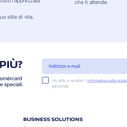
tosto l’apprezzata
che ti attende.
o stile di vita.
PIÙ?
Cornèrcard
Ho letto e accetto l'
informativa sulla prote
e speciali.
personali.
BUSINESS SOLUTIONS