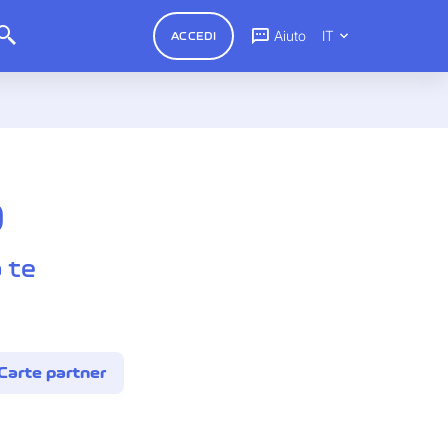
Aiuto
IT
ACCEDI
O
 te
Carte partner