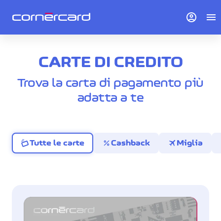
account_circle
menu
CARTE DI CREDITO
Trova la carta di pagamento più
adatta a te
percent
travel
Tutte le carte
Cashback
Miglia