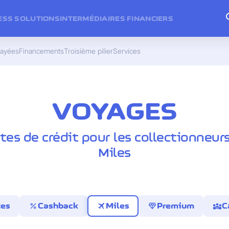
ESS SOLUTIONS
INTERMÉDIAIRES FINANCIERS
payées
Financements
Troisième pilier
Services
VOYAGES
tes de crédit pour les collectionneur
Miles
percent
travel
diamond
diversity_3
tes
Cashback
Miles
Premium
C