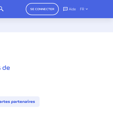
Aide
FR
SE CONNECTER
s de
artes partenaires