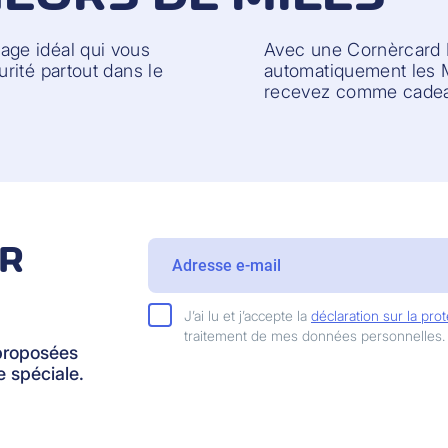
ge idéal qui vous
Avec une Cornèrcard 
rité partout dans le
automatiquement les M
recevez comme cadea
IR
J’ai lu et j’accepte la
déclaration sur la pr
traitement de mes données personnelles.
proposées
 spéciale.