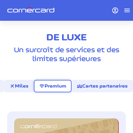
account_circle
menu
DE LUXE
Un surcroît de services et des
limites supérieures
travel
diamond
diversity_3
Miles
Premium
Cartes partenaires