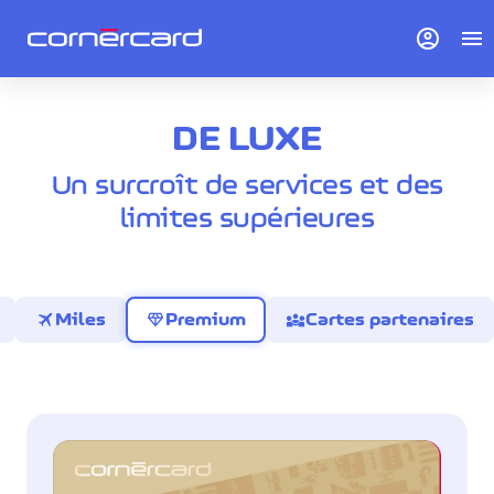
account_circle
menu
DE LUXE
Un surcroît de services et des
limites supérieures
travel
diamond
diversity_3
Miles
Premium
Cartes partenaires