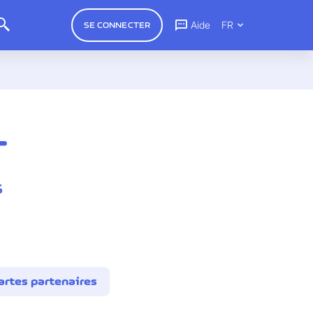
Aide
FR
SE CONNECTER
T
s
artes partenaires