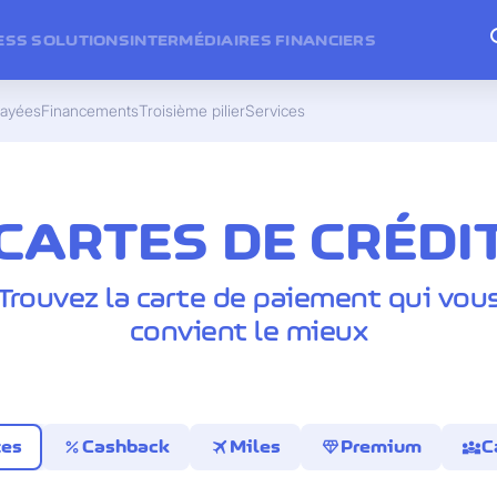
ESS SOLUTIONS
INTERMÉDIAIRES FINANCIERS
payées
Financements
Troisième pilier
Services
CARTES DE CRÉDI
Trouvez la carte de paiement qui vou
convient le mieux
percent
travel
diamond
diversity_3
tes
Cashback
Miles
Premium
C