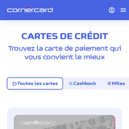
account_circle
menu
CARTES DE CRÉDIT
Trouvez la carte de paiement qui
vous convient le mieux
percent
travel
Toutes les cartes
Cashback
Miles