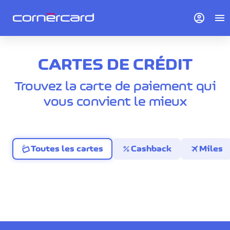
account_circle
menu
CARTES DE CRÉDIT
Trouvez la carte de paiement qui
vous convient le mieux
percent
travel
Toutes les cartes
Cashback
Miles