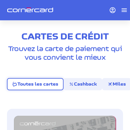
account_circle
menu
CARTES DE CRÉDIT
Trouvez la carte de paiement qui
vous convient le mieux
percent
travel
Toutes les cartes
Cashback
Miles