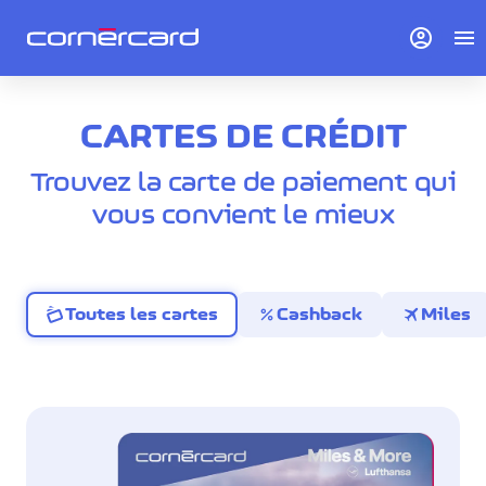
account_circle
menu
CARTES DE CRÉDIT
Trouvez la carte de paiement qui
vous convient le mieux
percent
travel
Toutes les cartes
Cashback
Miles