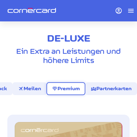
account_circle
menu
DE-LUXE
Ein Extra an Leistungen und
höhere Limits
travel
diamond
diversity_3
ack
Meilen
Premium
Partnerkarten