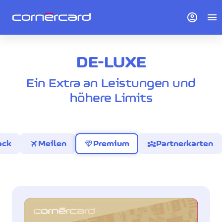
account_circle
menu
DE-LUXE
Ein Extra an Leistungen und
höhere Limits
travel
diamond
diversity_3
ack
Meilen
Premium
Partnerkarten