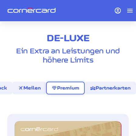
account_circle
menu
DE-LUXE
Ein Extra an Leistungen und
höhere Limits
travel
diamond
diversity_3
ack
Meilen
Premium
Partnerkarten