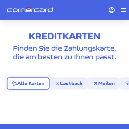
account_circle
menu
KREDITKARTEN
Finden Sie die Zahlungskarte,
die am besten zu Ihnen passt.
percent
travel
diamo
Alle Karten
Cashback
Meilen