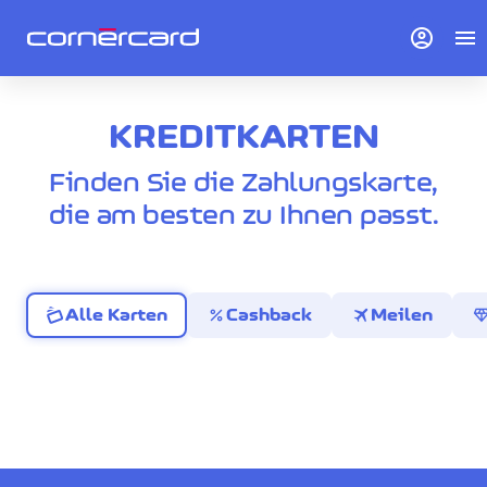
account_circle
menu
KREDITKARTEN
Finden Sie die Zahlungskarte,
die am besten zu Ihnen passt.
percent
travel
diamo
Alle Karten
Cashback
Meilen